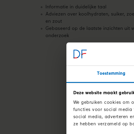
Informatie in duidelijke taal
Adviezen over koolhydraten, suiker, zoet
en zout
Gebaseerd op de laatste inzichten uit 
onderzoek
Toestemming
Deze website maakt gebrui
We gebruiken cookies om on
functies voor social media
social media, adverteren 
ze hebben verzameld op ba