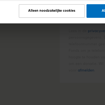
Alleen noodzakelijke cookies
A
Lees in de
privacyve
persoonsgegevens. D
telefoonnummer geef
Fonds om je telefon
hoogte te houden van
om een donatie. Wil je
voor
afmelden
.