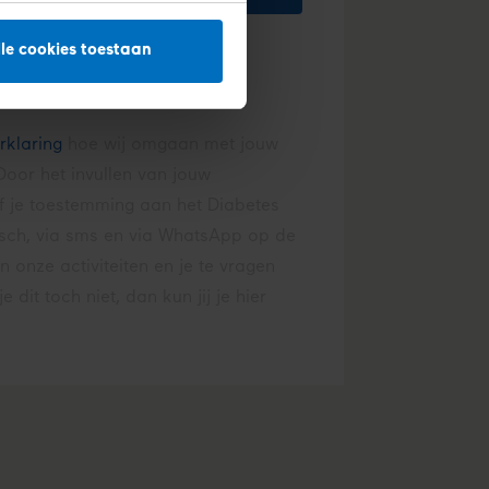
lle cookies toestaan
rklaring
hoe
wij omgaan met jouw
oor het invullen van jouw
 je toestemming aan het Diabetes
isch, via sms en via WhatsApp op de
 onze activiteiten en je te vragen
 dit toch niet, dan kun jij je hier