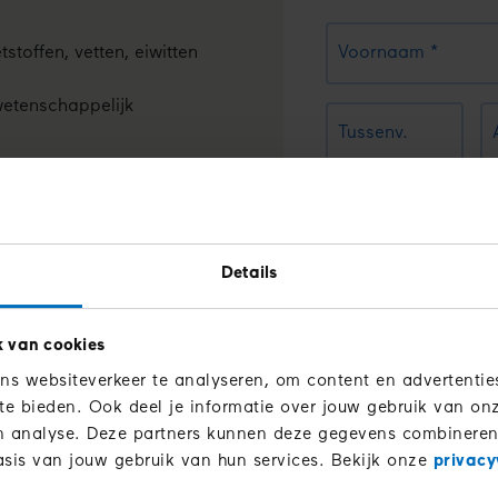
Voornaam
stoffen, vetten, eiwitten
wetenschappelijk
Tussenv.
E-mailadres
Details
Telefoonnummer
k van cookies
Ja, ik ontvang
s websiteverkeer te analyseren, om content en advertentie
suiker, tips, ac
 te bieden. Ook deel je informatie over jouw gebruik van onz
en analyse. Deze partners kunnen deze gegevens combineren
sis van jouw gebruik van hun services. Bekijk onze
privacy
Ma