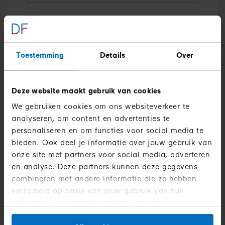
Ja, stuur mij meer tips en hulpmiddelen voor 
kinderen met diabetes type 1
Toestemming
Details
Over
Stuur mij de praatplaat
Deze website maakt gebruik van cookies
We gebruiken cookies om ons websiteverkeer te
analyseren, om content en advertenties te
personaliseren en om functies voor social media te
bieden. Ook deel je informatie over jouw gebruik van
Lees in de
privacyverklaring
hoe
wij omgaan
onze site met partners voor social media, adverteren
met jouw persoonsgegevens. Door het
en analyse. Deze partners kunnen deze gegevens
invullen van jouw telefoonnummer geef je
combineren met andere informatie die ze hebben
toestemming aan het Diabetes Fonds om je
verzameld op basis van jouw gebruik van hun
telefonisch, via sms en via WhatsApp op de
services. Bekijk onze
privacyverklaring
.
hoogte te houden van onze activiteiten en je