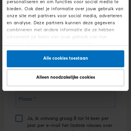
personaliseren en om functies voor social media te
bieden. Ook deel je informatie over jouw gebruik van
Postcode
onze site met partners voor social media, adverteren
en analyse. Deze partners kunnen deze gegevens
, numeric only,
combineren met andere informatie die ze hebben
Huisnummer
verzameld op basis van jouw gebruik van hun
services. Bekijk onze
privacyverklaring
.
Toevoeging
Alle cookies toestaan
Alleen noodzakelijke cookies
Straat
Plaats
Ja, ik ontvang graag 8 tot 14 keer per 
jaar per e-mail het laatste nieuws over 