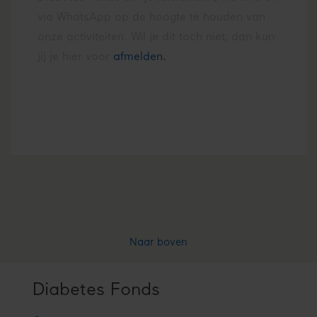
via WhatsApp op de hoogte te houden van
onze activiteiten. Wil je dit toch niet, dan kun
jij je hier voor
afmelden.
Naar boven
Diabetes Fonds